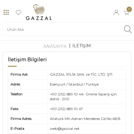
0
İLETIŞIM
ANASAYFA
İletişim Bilgileri
Firma Adı
GAZZAL İPLİK SAN. ve TİC. LTD. ŞTİ.
Adres
Esenyurt / İstanbul / Türkiye
Telefon
+90 (212) 689 10 46- Online Sipariş için
dahili : 200
Faks
+90 (212) 689 10 47
Firma Adres
Atatürk Mh.Adnan Menderes Cd No:48/6
E-Posta
web@gazzal.net