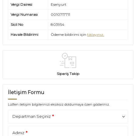
Vergi Dairesi
Esenyurt
Vergi Numarası
0010717711
Sicil No
803954
Havale Bildirimi
Ödeme bildirimi için
tıklayınız.
Sipariş Takip
İletişim Formu
Lütfen iletişim bilgilerinizi eksiksiz doldurmaya özen gösteriniz.
Departman Seçiniz
*
Adınız
*