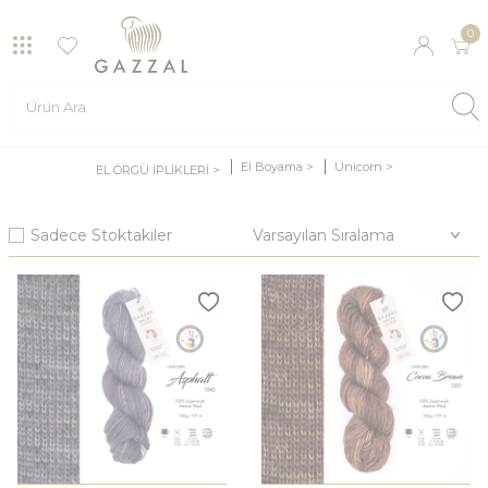
0
El Boyama >
Unicorn >
EL ÖRGÜ İPLİKLERİ >
Sadece Stoktakiler