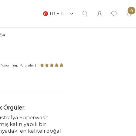
0
TR − TL
54
Yorum Yap
Yorumlar (1)
k Örgüler.
ustralya Superwash
ş kalın yapılı bir
nyadaki en kaliteli doğal