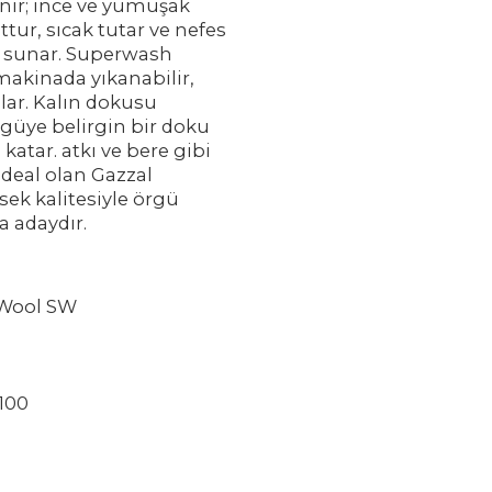
inir; ince ve yumuşak
sttur, sıcak tutar ve nefes
or sunar. Superwash
makinada yıkanabilir,
lar. Kalın dokusu
rgüye belirgin bir doku
atar. atkı ve bere gibi
 ideal olan Gazzal
sek kalitesiyle örgü
a adaydır.
 Wool SW
100