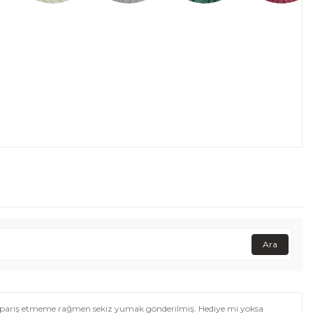
Ara
 sipariş etmeme rağmen sekiz yumak gönderilmiş. Hediye mi yoksa