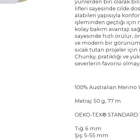
yünlerden biri olarak bil
lifleri sayesinde cilde do
alabilen yapısıyla konf
işleminden geçtiği için 
kolay bakım avantajı sağ
sayesinde hızlı örülür, ö
ve modern bir görünüm k
sıcak tutan projeler için
Chunky, pratikliği ve yük
severlerin favorisi olmay
100% Australian Merino
Metraj: 50 g, 77 m
OEKO-TEX® STANDARD 
Tığ: 6 mm
Şiş: 5-55 mm