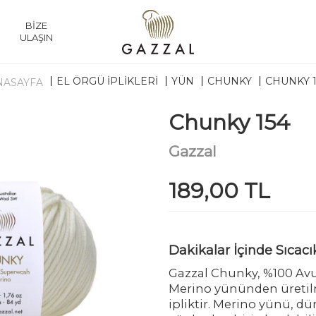
BİZE
ULAŞIN
EL ÖRGÜ İPLİKLERİ
YÜN
CHUNKY
CHUNKY 1
NASAYFA
Chunky 154
Gazzal
189,00 TL
Dakikalar İçinde Sıcacı
Gazzal Chunky, %100 Av
Merino yününden üretilmi
ipliktir. Merino yünü, dü