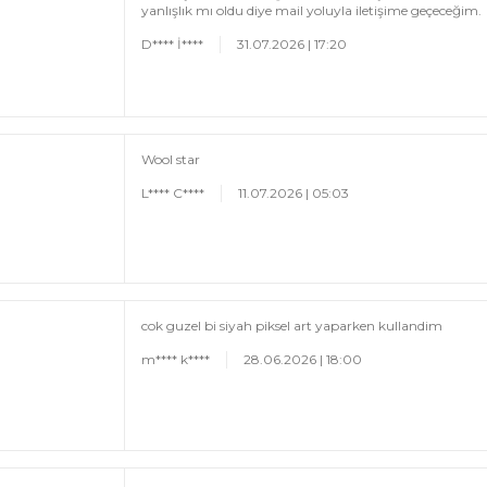
yanlışlık mı oldu diye mail yoluyla iletişime geçeceğim.
D**** İ****
31.07.2026 | 17:20
Wool star
L**** C****
11.07.2026 | 05:03
cok guzel bi siyah piksel art yaparken kullandim
m**** k****
28.06.2026 | 18:00