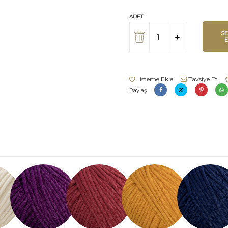
ADET
S
Listeme Ekle
Tavsiye Et
Paylaş