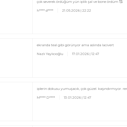
çok severek ördüğüm yün iplik şal ve bone ördüm 🥰
h**** d****
21.05.2026 | 22:22
ekranda teal gibi görünyor ama aslında lacivert
Nazlı Yaylıcıoğlu
17.01.2026 | 12:47
iplerin dokusu yumuşacık, çok güzel. kaşındırmıyor. r
M**** D****
13.01.2026 | 12:47