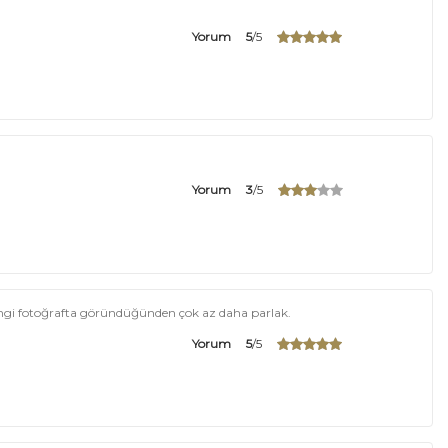
Yorum
5
/5
Yorum
3
/5
engi fotoğrafta göründüğünden çok az daha parlak.
Yorum
5
/5