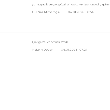
yumuşacık ve çok güzel bir doku veriyor kaşkol yaptım
Gül Naz Mimaroğlu
04.01.2026 | 10:54
Çok güzel ve örmesi zevkli
Meltem Doğan
04.01.2026 | 07:27