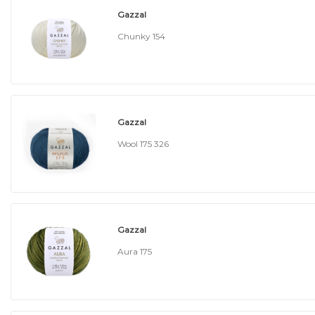
Gazzal
Chunky 154
Gazzal
Wool 175 326
Gazzal
Aura 175