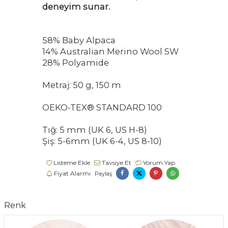
deneyim sunar.
58% Baby Alpaca
14% Australian Merino Wool SW
28% Polyamide
Metraj: 50 g, 150 m
OEKO-TEX® STANDARD 100
Tığ: 5 mm (UK 6, US H-8)
Şiş: 5-6mm (UK 6-4, US 8-10)
Listeme Ekle
Tavsiye Et
Yorum Yap
Fiyat Alarmı
Paylaş
Renk