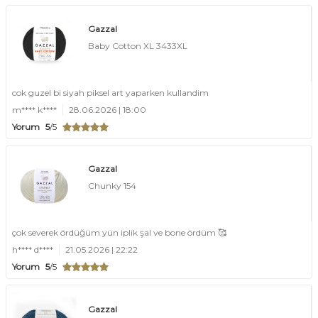
Gazzal
Baby Cotton XL 3433XL
cok guzel bi siyah piksel art yaparken kullandim
m**** k****
28.06.2026 | 18:00
Yorum
5
/5
Gazzal
Chunky 154
çok severek ördüğüm yün iplik şal ve bone ördüm 🥰
h**** d****
21.05.2026 | 22:22
Yorum
5
/5
Gazzal