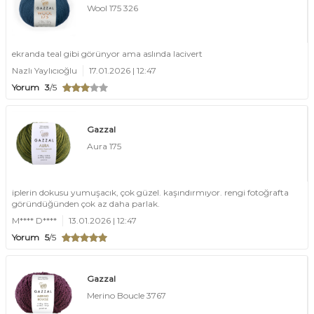
Wool 175 326
ekranda teal gibi görünyor ama aslında lacivert
Nazlı Yaylıcıoğlu
17.01.2026 | 12:47
Yorum
3
/5
Gazzal
Aura 175
iplerin dokusu yumuşacık, çok güzel. kaşındırmıyor. rengi fotoğrafta
göründüğünden çok az daha parlak.
M**** D****
13.01.2026 | 12:47
Yorum
5
/5
Gazzal
Merino Boucle 3767