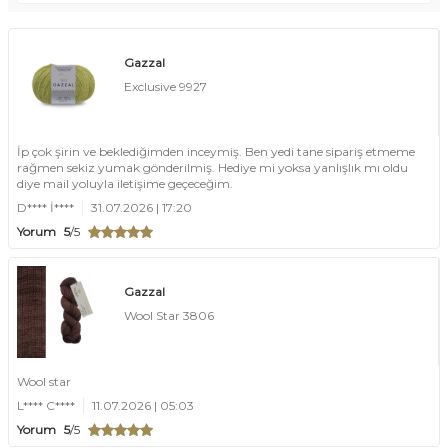
Gazzal
Exclusive 9927
İp çok şirin ve beklediğimden inceymiş. Ben yedi tane sipariş etmeme
rağmen sekiz yumak gönderilmiş. Hediye mi yoksa yanlışlık mı oldu
diye mail yoluyla iletişime geçeceğim.
D**** İ****
31.07.2026 | 17:20
Yorum
5
/5
Gazzal
Wool Star 3806
Wool star
L**** C****
11.07.2026 | 05:03
Yorum
5
/5