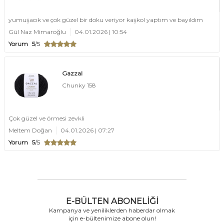
yumuşacık ve çok güzel bir doku veriyor kaşkol yaptım ve bayıldım
Gül Naz Mimaroğlu
04.01.2026 | 10:54
Yorum
5
/5
Gazzal
Chunky 158
Çok güzel ve örmesi zevkli
Meltem Doğan
04.01.2026 | 07:27
Yorum
5
/5
E-BÜLTEN ABONELIĞI
Kampanya ve yeniliklerden haberdar olmak
için e-bültenimize abone olun!