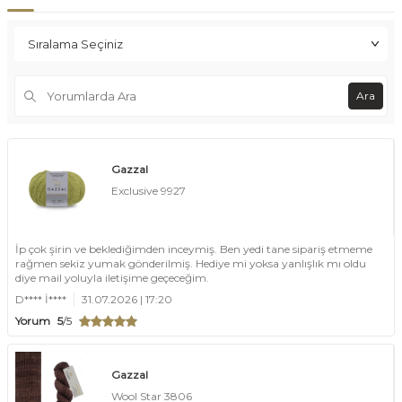
Ara
Gazzal
Exclusive 9927
İp çok şirin ve beklediğimden inceymiş. Ben yedi tane sipariş etmeme
rağmen sekiz yumak gönderilmiş. Hediye mi yoksa yanlışlık mı oldu
diye mail yoluyla iletişime geçeceğim.
D**** İ****
31.07.2026 | 17:20
Yorum
5
/5
Gazzal
Wool Star 3806