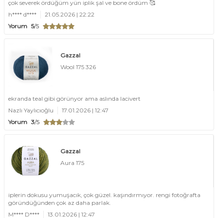
çok severek ördüğüm yün iplik şal ve bone ördüm 🥰
h**** d****
21.05.2026 | 22:22
Yorum
5
/5
Gazzal
Wool 175 326
ekranda teal gibi görünyor ama aslında lacivert
Nazlı Yaylıcıoğlu
17.01.2026 | 12:47
Yorum
3
/5
Gazzal
Aura 175
iplerin dokusu yumuşacık, çok güzel. kaşındırmıyor. rengi fotoğrafta
göründüğünden çok az daha parlak.
M**** D****
13.01.2026 | 12:47