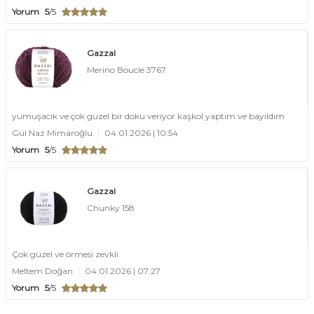
Yorum
5
/5
Gazzal
Merino Boucle 3767
yumuşacık ve çok güzel bir doku veriyor kaşkol yaptım ve bayıldım
Gül Naz Mimaroğlu
04.01.2026 | 10:54
Yorum
5
/5
Gazzal
Chunky 158
Çok güzel ve örmesi zevkli
Meltem Doğan
04.01.2026 | 07:27
Yorum
5
/5