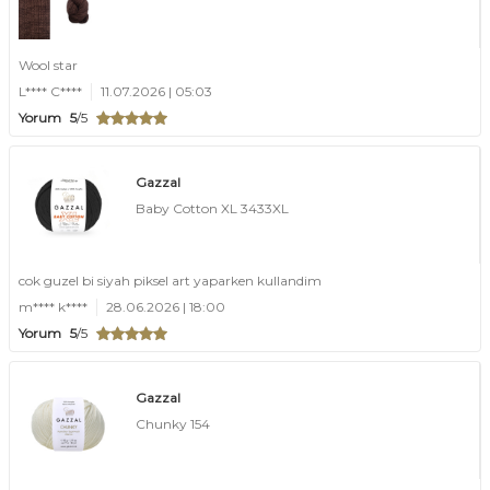
Wool star
L**** C****
11.07.2026 | 05:03
Yorum
5
/5
Gazzal
Baby Cotton XL 3433XL
cok guzel bi siyah piksel art yaparken kullandim
m**** k****
28.06.2026 | 18:00
Yorum
5
/5
Gazzal
Chunky 154