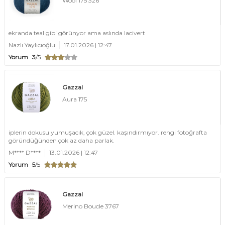
Wool 175 326
ekranda teal gibi görünyor ama aslında lacivert
Nazlı Yaylıcıoğlu
17.01.2026 | 12:47
Yorum
3
/5
Gazzal
Aura 175
iplerin dokusu yumuşacık, çok güzel. kaşındırmıyor. rengi fotoğrafta
göründüğünden çok az daha parlak.
M**** D****
13.01.2026 | 12:47
Yorum
5
/5
Gazzal
Merino Boucle 3767