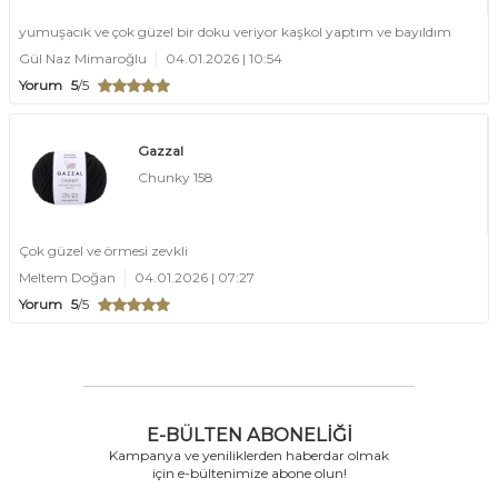
yumuşacık ve çok güzel bir doku veriyor kaşkol yaptım ve bayıldım
Gül Naz Mimaroğlu
04.01.2026 | 10:54
Yorum
5
/5
Gazzal
Chunky 158
Çok güzel ve örmesi zevkli
Meltem Doğan
04.01.2026 | 07:27
Yorum
5
/5
E-BÜLTEN ABONELIĞI
Kampanya ve yeniliklerden haberdar olmak
için e-bültenimize abone olun!