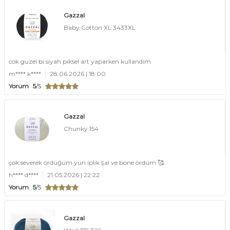
Gazzal
Baby Cotton XL 3433XL
cok guzel bi siyah piksel art yaparken kullandim
m**** k****
28.06.2026 | 18:00
Yorum
5
/5
Gazzal
Chunky 154
çok severek ördüğüm yün iplik şal ve bone ördüm 🥰
h**** d****
21.05.2026 | 22:22
Yorum
5
/5
Gazzal