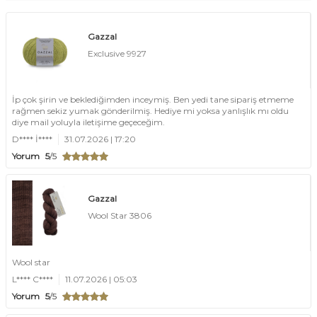
Gazzal
Exclusive 9927
İp çok şirin ve beklediğimden inceymiş. Ben yedi tane sipariş etmeme
rağmen sekiz yumak gönderilmiş. Hediye mi yoksa yanlışlık mı oldu
diye mail yoluyla iletişime geçeceğim.
D**** İ****
31.07.2026 | 17:20
Yorum
5
/5
Gazzal
Wool Star 3806
Wool star
L**** C****
11.07.2026 | 05:03
Yorum
5
/5