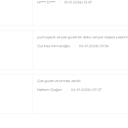
M**** D****
13.01.2026 | 12:47
yumuşacık ve çok güzel bir doku veriyor kaşkol yaptım
Gül Naz Mimaroğlu
04.01.2026 | 10:54
Çok güzel ve örmesi zevkli
Meltem Doğan
04.01.2026 | 07:27