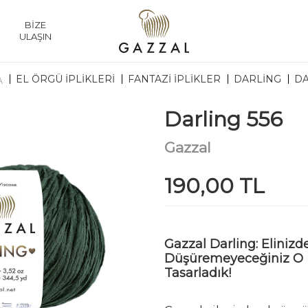
BİZE
ULAŞIN
EL ÖRGÜ İPLİKLERİ
FANTAZI İPLIKLER
DARLING
DA
A
Darling 556
YENI
Gazzal
190,00 TL
Gazzal Darling: Elinizd
Düşüremeyeceğiniz O 
Tasarladık!