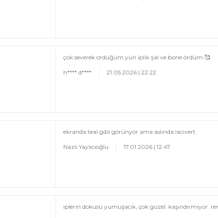
çok severek ördüğüm yün iplik şal ve bone ördüm 🥰
h**** d****
21.05.2026 | 22:22
ekranda teal gibi görünyor ama aslında lacivert
Nazlı Yaylıcıoğlu
17.01.2026 | 12:47
iplerin dokusu yumuşacık, çok güzel. kaşındırmıyor. r