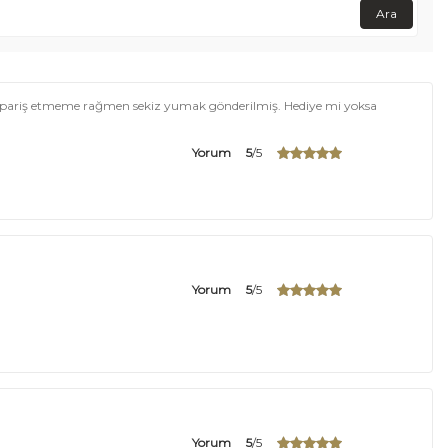
Ara
 sipariş etmeme rağmen sekiz yumak gönderilmiş. Hediye mi yoksa
Yorum
5
/5
Yorum
5
/5
Yorum
5
/5