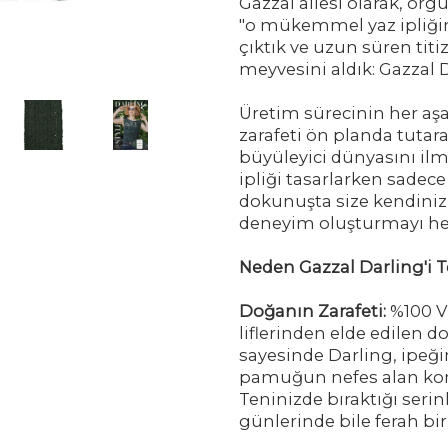
Gazzal ailesi olarak, örg
"o mükemmel yaz ipliğin
çıktık ve uzun süren titi
meyvesini aldık: Gazzal D
Üretim sürecinin her aş
zarafeti ön planda tutar
büyüleyici dünyasını ilme
ipliği tasarlarken sadece
dokunuşta size kendinizi
deneyim oluşturmayı hed
Neden Gazzal Darling'i T
Doğanın Zarafeti:
%100 V
liflerinden elde edilen do
sayesinde Darling, ipeğin
pamuğun nefes alan konfo
Teninizde bıraktığı serinl
günlerinde bile ferah bi