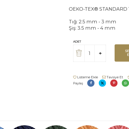
OEKO-TEX® STANDARD 
Tığ: 2.5 mm - 3 mm
Şiş: 3.5 mm - 4 mm
ADET
S
Listeme Ekle
Tavsiye Et
Paylaş