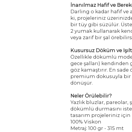
İnanılmaz Hafif ve Bereke
Darling o kadar hafif ve 
ki, projeleriniz üzeriniz
bir tüy gibi süzülür. Üst
2 yumak kullanarak kendi
veya zarif bir şal örebilirs
Kusursuz Döküm ve Işılt
Özellikle dökümlü modell
gece şalları) kendinden 
göz kamaştırır. En sade ö
premium dokusuyla bir 
dönüşür.
Neler Örülebilir?
Yazlık bluzlar, pareolar, ş
dökümlü durmasını iste
tasarım projeleriniz için 
100% Viskon
Metraj: 100 gr - 315 mt