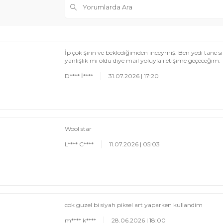
İp çok şirin ve beklediğimden inceymiş. Ben yedi tane
yanlışlık mı oldu diye mail yoluyla iletişime geçeceğim.
D**** İ****
31.07.2026 | 17:20
Wool star
L**** C****
11.07.2026 | 05:03
cok guzel bi siyah piksel art yaparken kullandim
m**** k****
28.06.2026 | 18:00