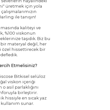
ü severlerin hayalindeki
i" üretmek için yola
z çalışmalarımızın
arling ile tanışın!
amasında kaliteyi ve
ak, %100 viskonun
klerinize taşıdık. Biz bu
 bir materyal değil, her
 özel hissettirecek bir
efledik.
ercih Etmelisiniz?
iscose Bitkisel selüloz
ğal viskon içeriği
 o asil parlaklığını
ruyla birleştirir.
ik hissiyle en sıcak yaz
r kullanım sunar.