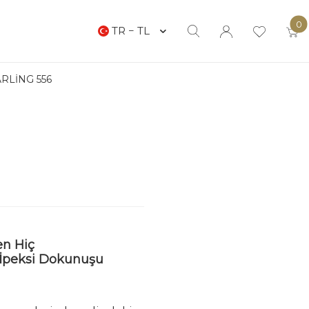
0
TR − TL
RLING 556
YENI
en Hiç
İpeksi Dokunuşu