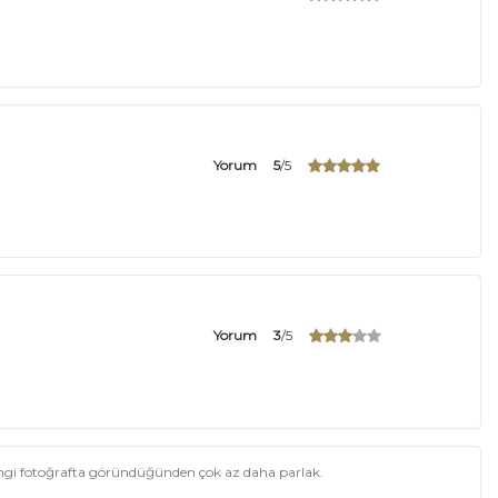
Yorum
5
/5
Yorum
3
/5
engi fotoğrafta göründüğünden çok az daha parlak.