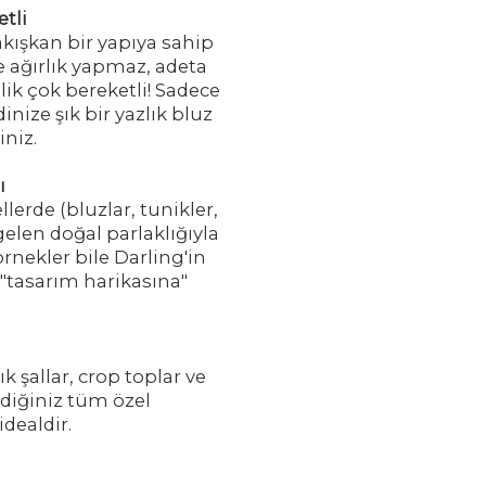
tli
akışkan bir yapıya sahip
de ağırlık yapmaz, adeta
elik çok bereketli! Sadece
nize şık bir yazlık bluz
iniz.
ı
erde (bluzlar, tunikler,
gelen doğal parlaklığıyla
rnekler bile Darling'in
"tasarım harikasına"
ık şallar, crop toplar ve
diğiniz tüm özel
idealdir.