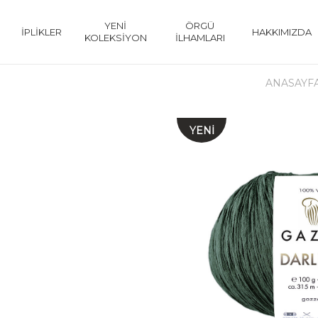
YENİ
ÖRGÜ
İPLİKLER
HAKKIMIZDA
KOLEKSİYON
İLHAMLARI
ANASAYF
YENI