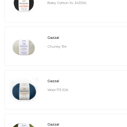
Baby Cotton XL 3433XL
Gazzal
Chunky 154
Gazzal
Wool 175 326
Gazzal