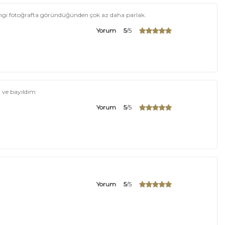
engi fotoğrafta göründüğünden çok az daha parlak.
Yorum
5
/5
 ve bayıldım
Yorum
5
/5
Yorum
5
/5