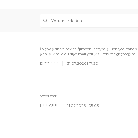
İp çok şirin ve beklediğimden inceymiş. Ben yedi tane
yanlışlık mı oldu diye mail yoluyla iletişime geçeceğim.
D**** İ****
31.07.2026 | 17:20
Wool star
L**** C****
11.07.2026 | 05:03