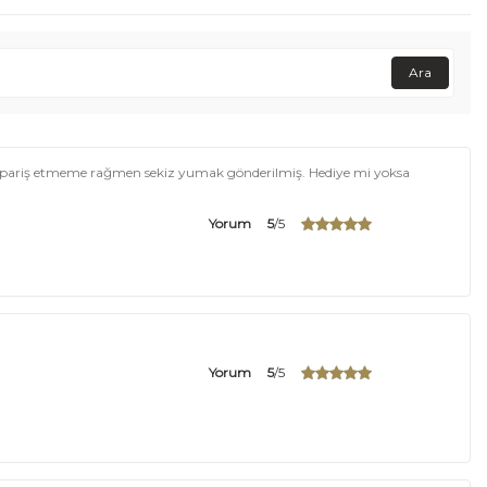
Ara
 sipariş etmeme rağmen sekiz yumak gönderilmiş. Hediye mi yoksa
Yorum
5
/5
Yorum
5
/5