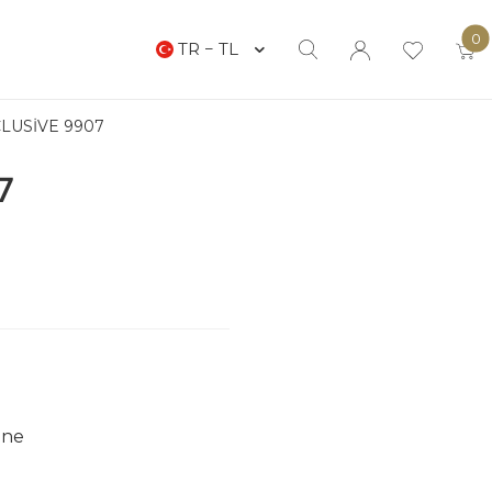
0
TR − TL
LUSIVE 9907
7
ine