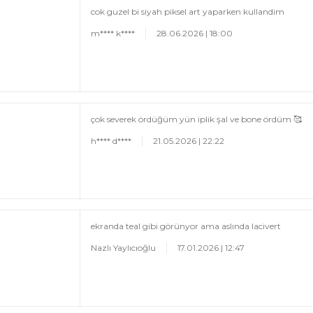
cok guzel bi siyah piksel art yaparken kullandim
m**** k****
28.06.2026 | 18:00
çok severek ördüğüm yün iplik şal ve bone ördüm 🥰
h**** d****
21.05.2026 | 22:22
ekranda teal gibi görünyor ama aslında lacivert
Nazlı Yaylıcıoğlu
17.01.2026 | 12:47