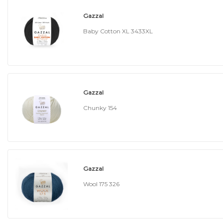
Gazzal
Baby Cotton XL 3433XL
Gazzal
Chunky 154
Gazzal
Wool 175 326