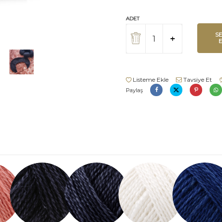
ADET
S
Listeme Ekle
Tavsiye Et
Paylaş