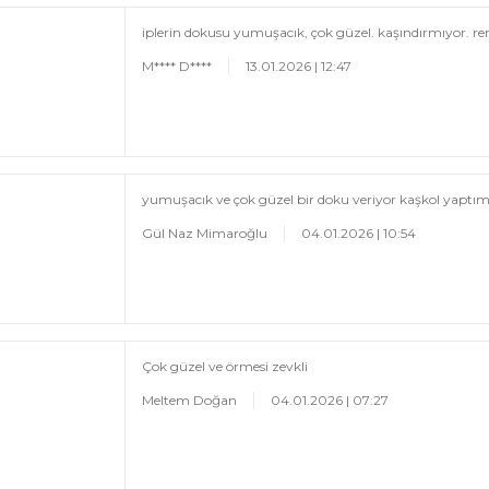
iplerin dokusu yumuşacık, çok güzel. kaşındırmıyor. r
M**** D****
13.01.2026 | 12:47
yumuşacık ve çok güzel bir doku veriyor kaşkol yaptım
Gül Naz Mimaroğlu
04.01.2026 | 10:54
Çok güzel ve örmesi zevkli
Meltem Doğan
04.01.2026 | 07:27