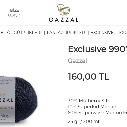
BİZE
ULAŞIN
EL ÖRGÜ İPLİKLERİ
FANTAZI İPLIKLER
EXCLUSIVE
EXC
Exclusive 990
Gazzal
160,00 TL
30% Mulberry Silk
10% Superkid Mohair
60% Superwash Merino F
25 gr / 200 mt.