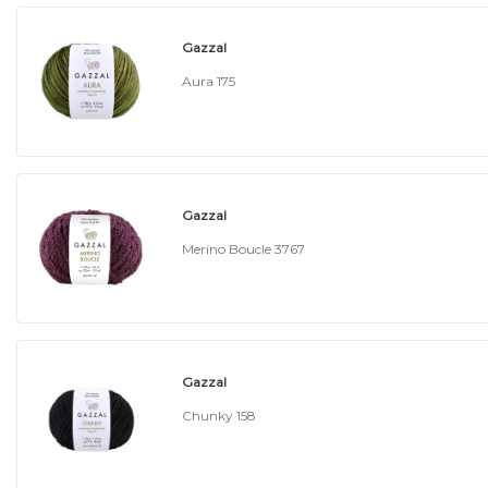
Gazzal
Aura 175
Gazzal
Merino Boucle 3767
Gazzal
Chunky 158