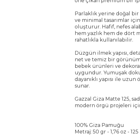
öne çıkan premium bir ipl
Parlaklık yerine doğal bi
ve minimal tasarımlar için
oluşturur. Hafif, nefes ala
hem yazlık hem de dört 
rahatlıkla kullanılabilir.
Düzgün ilmek yapısı, deta
net ve temiz bir görünüm s
bebek ürünleri ve dekorat
uygundur. Yumuşak dokusu
dayanıklı yapısı ile uzun
sunar.
Gazzal Giza Matte 125, sa
modern örgü projeleri için
100% Giza Pamuğu
Metraj: 50 gr - 1,76 oz - 12