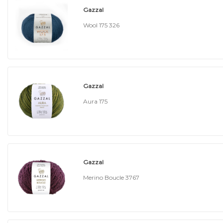
Gazzal
Wool 175 326
Gazzal
Aura 175
Gazzal
Merino Boucle 3767