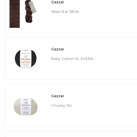
Gazzal
Wool Star 3806
Gazzal
Baby Cotton XL 3433XL
Gazzal
Chunky 154