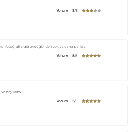
Yorum
3
/5
engi fotoğrafta göründüğünden çok az daha parlak.
Yorum
5
/5
 ve bayıldım
Yorum
5
/5