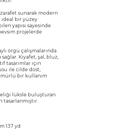
iktir.
r zarafet sunarak modern
 ideal bir yüzey
bilen yapısı sayesinde
mevsim projelerde
ylı örgü çalışmalarında
ağlar. Kıyafet, şal, bluz,
if tasarımlar için
 ile cilde dost,
 ömürlü bir kullanım
deliği lüksle buluşturan
 tasarlanmıştır.
5 m 137 yd