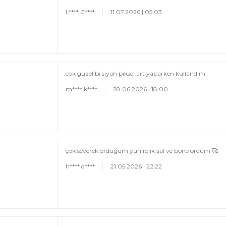
L**** C****
11.07.2026 | 05:03
cok guzel bi siyah piksel art yaparken kullandim
m**** k****
28.06.2026 | 18:00
çok severek ördüğüm yün iplik şal ve bone ördüm 🥰
h**** d****
21.05.2026 | 22:22