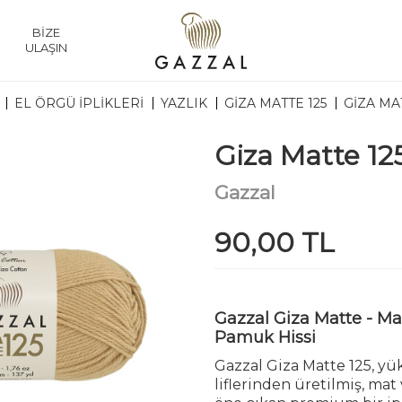
BİZE
ULAŞIN
EL ÖRGÜ İPLİKLERİ
YAZLIK
GIZA MATTE 125
GIZA MAT
Giza Matte 12
Gazzal
90,00 TL
Gazzal Giza Matte - M
Pamuk Hissi
Gazzal Giza Matte 125, yü
liflerinden üretilmiş, ma