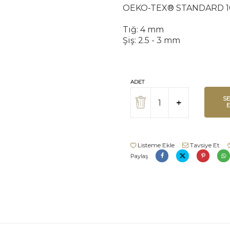
OEKO-TEX® STANDARD 1
Tığ: 4 mm
Şiş: 2.5 - 3 mm
ADET
S
Listeme Ekle
Tavsiye Et
Paylaş