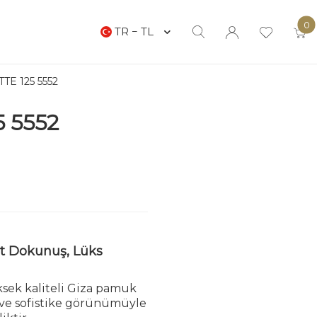
0
TR − TL
TE 125 5552
5 5552
at Dokunuş, Lüks
ksek kaliteli Giza pamuk
t ve sofistike görünümüyle