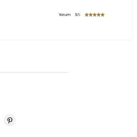
Yorum
5
/5