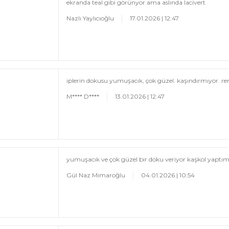
ekranda teal gibi görünyor ama aslında lacivert
Nazlı Yaylıcıoğlu
17.01.2026 | 12:47
iplerin dokusu yumuşacık, çok güzel. kaşındırmıyor. r
M**** D****
13.01.2026 | 12:47
yumuşacık ve çok güzel bir doku veriyor kaşkol yaptım
Gül Naz Mimaroğlu
04.01.2026 | 10:54