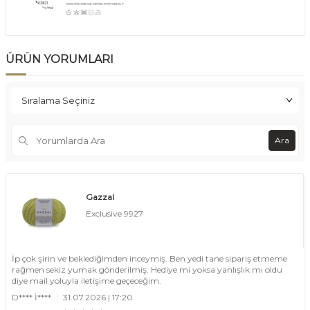
ÜRÜN YORUMLARI
Ara
Gazzal
Exclusive 9927
İp çok şirin ve beklediğimden inceymiş. Ben yedi tane sipariş etmeme
rağmen sekiz yumak gönderilmiş. Hediye mi yoksa yanlışlık mı oldu
diye mail yoluyla iletişime geçeceğim.
D**** İ****
31.07.2026 | 17:20