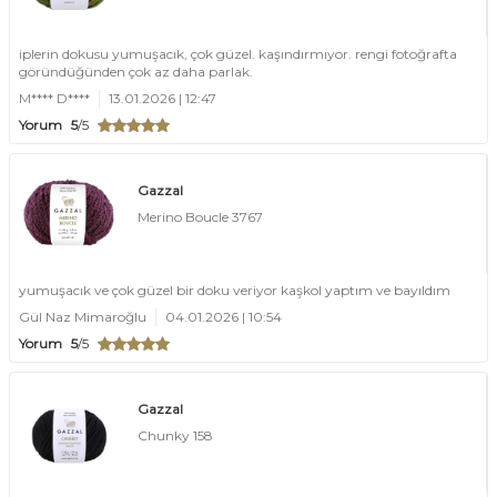
iplerin dokusu yumuşacık, çok güzel. kaşındırmıyor. rengi fotoğrafta
göründüğünden çok az daha parlak.
M**** D****
13.01.2026 | 12:47
Yorum
5
/5
Gazzal
Merino Boucle 3767
yumuşacık ve çok güzel bir doku veriyor kaşkol yaptım ve bayıldım
Gül Naz Mimaroğlu
04.01.2026 | 10:54
Yorum
5
/5
Gazzal
Chunky 158