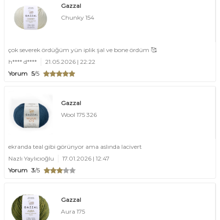
Gazzal
Chunky 154
çok severek ördüğüm yün iplik şal ve bone ördüm 🥰
h**** d****
21.05.2026 | 22:22
Yorum
5
/5
Gazzal
Wool 175 326
ekranda teal gibi görünyor ama aslında lacivert
Nazlı Yaylıcıoğlu
17.01.2026 | 12:47
Yorum
3
/5
Gazzal
Aura 175