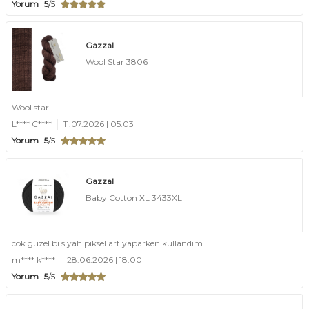
Yorum
5
/5
Gazzal
Wool Star 3806
Wool star
L**** C****
11.07.2026 | 05:03
Yorum
5
/5
Gazzal
Baby Cotton XL 3433XL
cok guzel bi siyah piksel art yaparken kullandim
m**** k****
28.06.2026 | 18:00
Yorum
5
/5