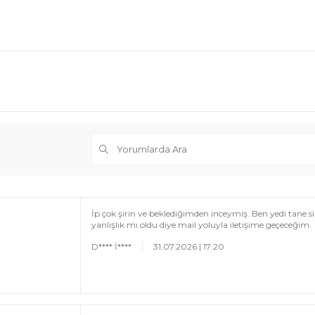
İp çok şirin ve beklediğimden inceymiş. Ben yedi tane
yanlışlık mı oldu diye mail yoluyla iletişime geçeceğim.
D**** İ****
31.07.2026 | 17:20