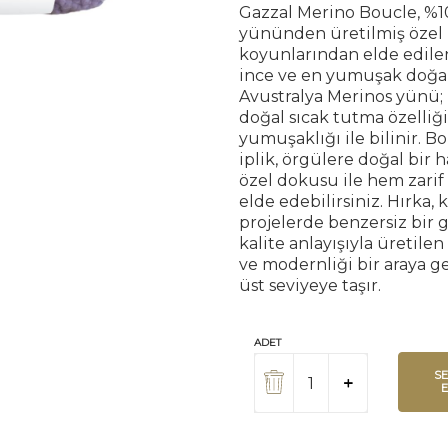
Gazzal Merino Boucle, %1
yününden üretilmiş özel b
koyunlarından elde edile
ince ve en yumuşak doğal
Avustralya Merinos yünü; n
doğal sıcak tutma özelliği
yumuşaklığı ile bilinir. 
iplik, örgülere doğal bir 
özel dokusu ile hem zarif
elde edebilirsiniz. Hırka, 
projelerde benzersiz bir 
kalite anlayışıyla üretile
ve modernliği bir araya ge
üst seviyeye taşır.
ADET
S