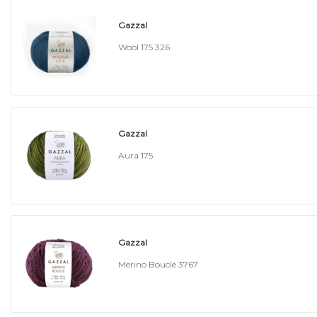
Gazzal
Wool 175 326
Gazzal
Aura 175
Gazzal
Merino Boucle 3767