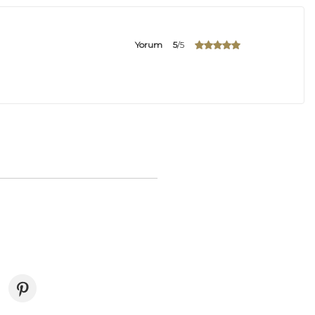
Yorum
5
/5