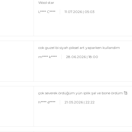
Wool star
L**** C****
11.07.2026 | 05:03
cok guzel bi siyah piksel art yaparken kullandim
m**** k****
28.06.2026 | 18:00
çok severek ördüğüm yün iplik şal ve bone ördüm 🥰
h**** d****
21.05.2026 | 22:22