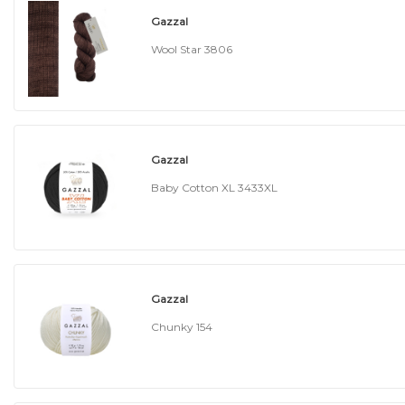
Gazzal
Wool Star 3806
Gazzal
Baby Cotton XL 3433XL
Gazzal
Chunky 154