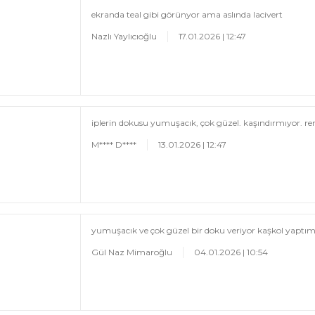
ekranda teal gibi görünyor ama aslında lacivert
Nazlı Yaylıcıoğlu
17.01.2026 | 12:47
iplerin dokusu yumuşacık, çok güzel. kaşındırmıyor. r
M**** D****
13.01.2026 | 12:47
yumuşacık ve çok güzel bir doku veriyor kaşkol yaptım
Gül Naz Mimaroğlu
04.01.2026 | 10:54