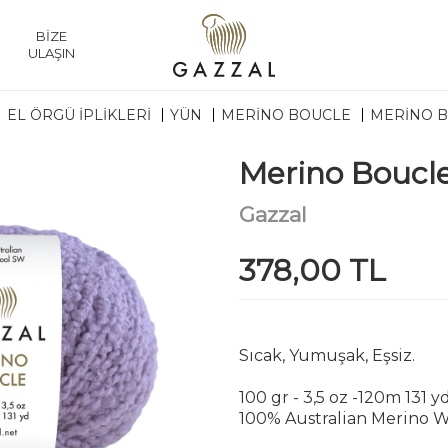
BİZE
ULAŞIN
EL ÖRGÜ İPLİKLERİ
YÜN
MERINO BOUCLE
MERINO B
Merino Boucl
Gazzal
378,00 TL
Sıcak, Yumuşak, Eşsiz.
100 gr - 3,5 oz -120m 131 y
100% Australian Merino 