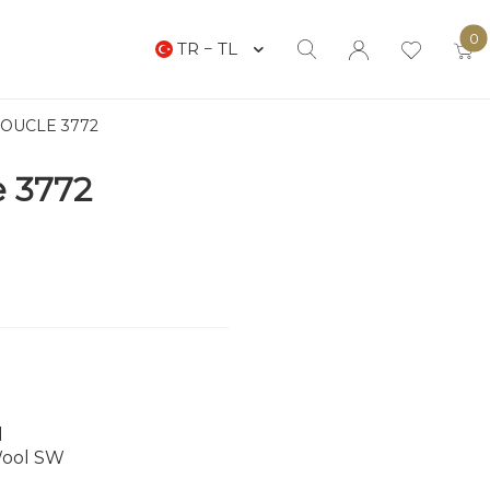
0
TR − TL
OUCLE 3772
e 3772
d
Wool SW