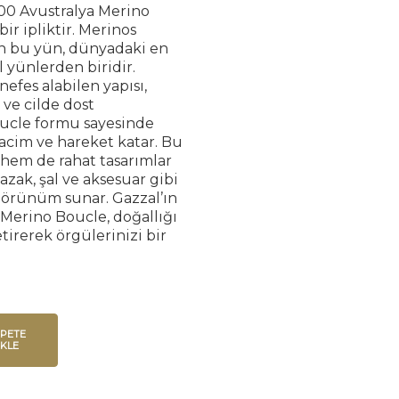
00 Avustralya Merino
ir ipliktir. Merinos
n bu yün, dünyadaki en
 yünlerden biridir.
efes alabilen yapısı,
 ve cilde dost
Boucle formu sayesinde
hacim ve hareket katar. Bu
 hem de rahat tasarımlar
kazak, şal ve aksesuar gibi
görünüm sunar. Gazzal’ın
n Merino Boucle, doğallığı
tirerek örgülerinizi bir
EPETE
EKLE