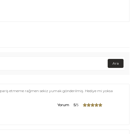
Ara
 sipariş etmeme rağmen sekiz yumak gönderilmiş. Hediye mi yoksa
Yorum
5
/5