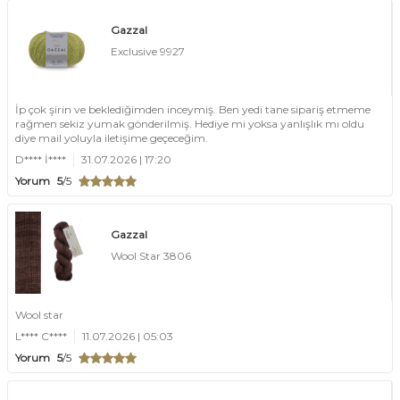
Gazzal
Exclusive 9927
İp çok şirin ve beklediğimden inceymiş. Ben yedi tane sipariş etmeme
rağmen sekiz yumak gönderilmiş. Hediye mi yoksa yanlışlık mı oldu
diye mail yoluyla iletişime geçeceğim.
D**** İ****
31.07.2026 | 17:20
Yorum
5
/5
Gazzal
Wool Star 3806
Wool star
L**** C****
11.07.2026 | 05:03
Yorum
5
/5