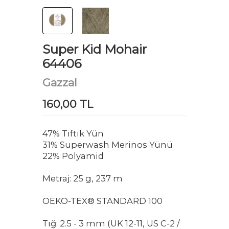
Super Kid Mohair
64406
Gazzal
160,00 TL
47% Tiftik Yün
31% Superwash Merinos Yünü
22% Polyamid
Metraj: 25 g, 237 m
OEKO-TEX® STANDARD 100
Tığ: 2.5 - 3 mm (UK 12-11, US C-2 /