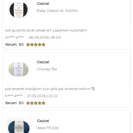
Gazzal
Baby Cotton XL 3433XL
cok guzel bi siyah piksel art yaparken kullandim
m**** k****
28.06.2026 | 18:00
Yorum
5
/5
Gazzal
Chunky 154
çok severek ördüğüm yün iplik şal ve bone ördüm 🥰
h**** d****
21.05.2026 | 22:22
Yorum
5
/5
Gazzal
Wool 175 326