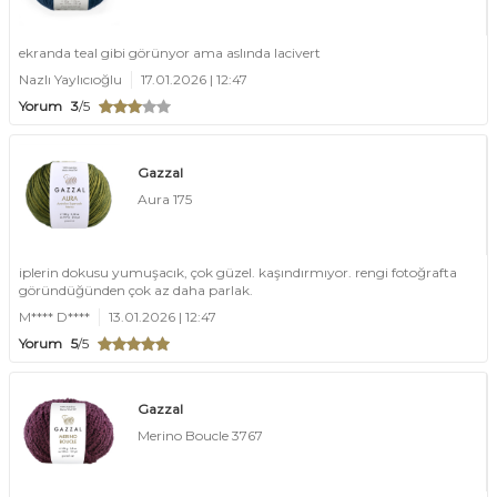
ekranda teal gibi görünyor ama aslında lacivert
Nazlı Yaylıcıoğlu
17.01.2026 | 12:47
Yorum
3
/5
Gazzal
Aura 175
iplerin dokusu yumuşacık, çok güzel. kaşındırmıyor. rengi fotoğrafta
göründüğünden çok az daha parlak.
M**** D****
13.01.2026 | 12:47
Yorum
5
/5
Gazzal
Merino Boucle 3767