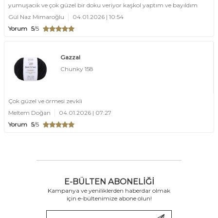
yumuşacık ve çok güzel bir doku veriyor kaşkol yaptım ve bayıldım
Gül Naz Mimaroğlu
04.01.2026 | 10:54
Yorum
5
/5
Gazzal
Chunky 158
Çok güzel ve örmesi zevkli
Meltem Doğan
04.01.2026 | 07:27
Yorum
5
/5
E-BÜLTEN ABONELIĞI
Kampanya ve yeniliklerden haberdar olmak
için e-bültenimize abone olun!