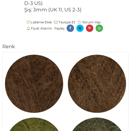
D-3 US)
Şiş: 3mm (UK 11, US 2-3)
Listeme Ekle
Tavsiye Et
Yorum Yap
Fiyat Alarmı
Paylaş
Renk