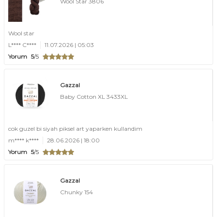
Wool Star 3806
Wool star
L**** C****
11.07.2026 | 05:03
Yorum
5
/5
Gazzal
Baby Cotton XL 3433XL
cok guzel bi siyah piksel art yaparken kullandim
m**** k****
28.06.2026 | 18:00
Yorum
5
/5
Gazzal
Chunky 154