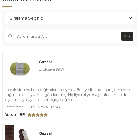
Ara
Gazzal
Exclusive 9927
İp çok şirin ve beklediğimden inceymiş. Ben yedi tane sipariş etmeme
rağmen sekiz yumak gönderilmiş. Hediye mi yoksa yanlışlık mı oldu
diye mail yoluyla iletişime geçeceğim.
D**** İ****
31.07.2026 | 17:20
Yorum
5
/5
Gazzal