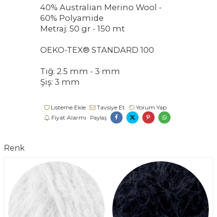
40% Australian Merino Wool -
60% Polyamide
Metraj: 50 gr - 150 mt
OEKO-TEX® STANDARD 100
Tığ: 2.5 mm - 3 mm
Şiş: 3 mm
Listeme Ekle
Tavsiye Et
Yorum Yap
Fiyat Alarmı
Paylaş
Renk