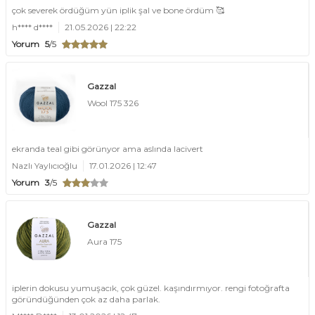
çok severek ördüğüm yün iplik şal ve bone ördüm 🥰
h**** d****
21.05.2026 | 22:22
Yorum
5
/5
Gazzal
Wool 175 326
ekranda teal gibi görünyor ama aslında lacivert
Nazlı Yaylıcıoğlu
17.01.2026 | 12:47
Yorum
3
/5
Gazzal
Aura 175
iplerin dokusu yumuşacık, çok güzel. kaşındırmıyor. rengi fotoğrafta
göründüğünden çok az daha parlak.