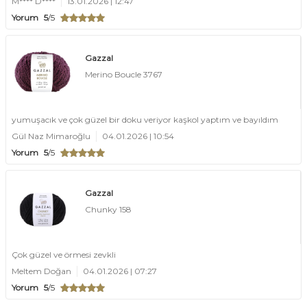
M**** D****
13.01.2026 | 12:47
Yorum
5
/5
Gazzal
Merino Boucle 3767
yumuşacık ve çok güzel bir doku veriyor kaşkol yaptım ve bayıldım
Gül Naz Mimaroğlu
04.01.2026 | 10:54
Yorum
5
/5
Gazzal
Chunky 158
Çok güzel ve örmesi zevkli
Meltem Doğan
04.01.2026 | 07:27
Yorum
5
/5