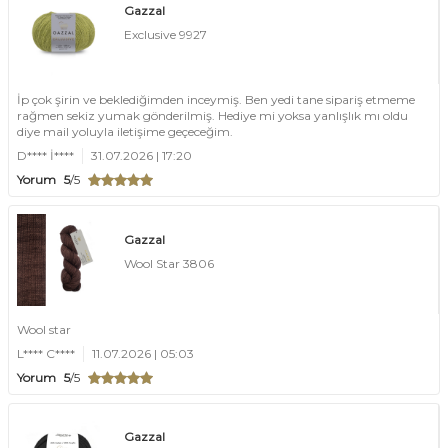
Gazzal
Exclusive 9927
İp çok şirin ve beklediğimden inceymiş. Ben yedi tane sipariş etmeme
rağmen sekiz yumak gönderilmiş. Hediye mi yoksa yanlışlık mı oldu
diye mail yoluyla iletişime geçeceğim.
D**** İ****
31.07.2026 | 17:20
Yorum
5
/5
Gazzal
Wool Star 3806
Wool star
L**** C****
11.07.2026 | 05:03
Yorum
5
/5
Gazzal