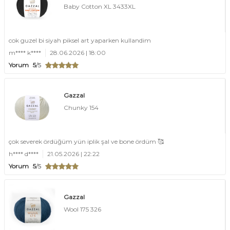
Baby Cotton XL 3433XL
cok guzel bi siyah piksel art yaparken kullandim
m**** k****
28.06.2026 | 18:00
Yorum
5
/5
Gazzal
Chunky 154
çok severek ördüğüm yün iplik şal ve bone ördüm 🥰
h**** d****
21.05.2026 | 22:22
Yorum
5
/5
Gazzal
Wool 175 326