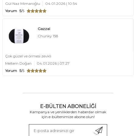
Gül Naz Mimaroğlu
04.01.2026 | 10:54
Yorum
5
/5
Gazzal
Chunky 158
Çok güzel ve örmesi zevkli
Meltem Doğan
04.01.2026 | 07:27
Yorum
5
/5
E-BÜLTEN ABONELIĞI
Kampanya ve yeniliklerden haberdar olmak
için e-bültenimize abone olun!