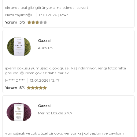
ekranda teal gibi görünyor ama aslında lacivert
Nazlı Yaylıcıoğlu
17.01.2026 | 12:47
Yorum
3
/5
Gazzal
Aura 175
iplerin dokusu yumuşacık, çok güzel. kaşındırmıyor. rengi fotoğrafta
göründüğünden çok az daha parlak.
M**** D****
13.01.2026 | 12:47
Yorum
5
/5
Gazzal
Merino Boucle 3767
yumuşacık ve çok güzel bir doku veriyor kaşkol yaptım ve bayıldım