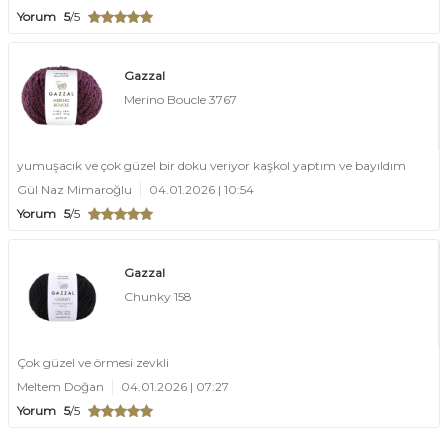
Yorum
5
/5
Gazzal
Merino Boucle 3767
yumuşacık ve çok güzel bir doku veriyor kaşkol yaptım ve bayıldım
Gül Naz Mimaroğlu
04.01.2026 | 10:54
Yorum
5
/5
Gazzal
Chunky 158
Çok güzel ve örmesi zevkli
Meltem Doğan
04.01.2026 | 07:27
Yorum
5
/5