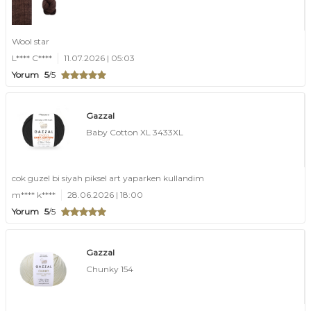
Wool star
L**** C****
11.07.2026 | 05:03
Yorum
5
/5
Gazzal
Baby Cotton XL 3433XL
cok guzel bi siyah piksel art yaparken kullandim
m**** k****
28.06.2026 | 18:00
Yorum
5
/5
Gazzal
Chunky 154