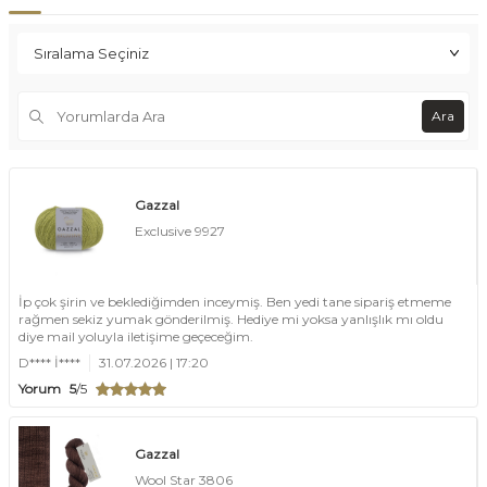
Ara
Gazzal
Exclusive 9927
İp çok şirin ve beklediğimden inceymiş. Ben yedi tane sipariş etmeme
rağmen sekiz yumak gönderilmiş. Hediye mi yoksa yanlışlık mı oldu
diye mail yoluyla iletişime geçeceğim.
D**** İ****
31.07.2026 | 17:20
Yorum
5
/5
Gazzal
Wool Star 3806