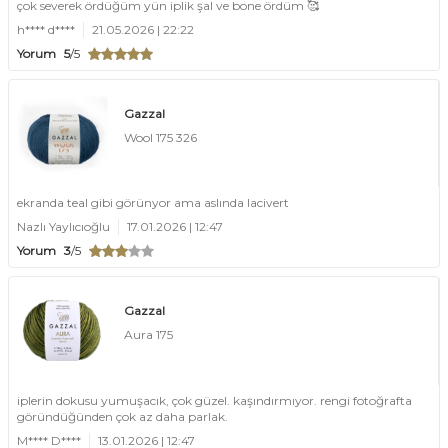
çok severek ördüğüm yün iplik şal ve bone ördüm 🥰
h**** d****
21.05.2026 | 22:22
Yorum
5
/5
Gazzal
Wool 175 326
ekranda teal gibi görünyor ama aslında lacivert
Nazlı Yaylıcıoğlu
17.01.2026 | 12:47
Yorum
3
/5
Gazzal
Aura 175
iplerin dokusu yumuşacık, çok güzel. kaşındırmıyor. rengi fotoğrafta
göründüğünden çok az daha parlak.
M**** D****
13.01.2026 | 12:47