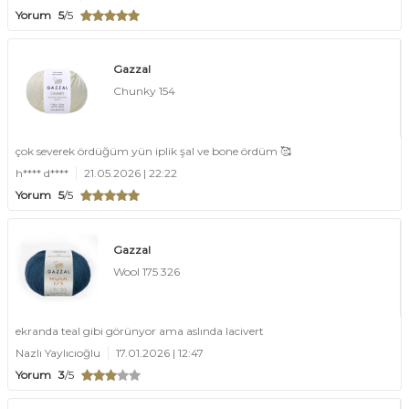
Yorum
5
/5
Gazzal
Chunky 154
çok severek ördüğüm yün iplik şal ve bone ördüm 🥰
h**** d****
21.05.2026 | 22:22
Yorum
5
/5
Gazzal
Wool 175 326
ekranda teal gibi görünyor ama aslında lacivert
Nazlı Yaylıcıoğlu
17.01.2026 | 12:47
Yorum
3
/5