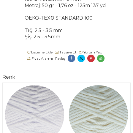
Metraj: 50 gr - 1,76 oz - 125m 137 yd
OEKO-TEX® STANDARD 100
Tığ: 2.5 - 3.5 mm
Şiş: 2.5 - 3.5mm
Listeme Ekle
Tavsiye Et
Yorum Yap
Fiyat Alarmı
Paylaş
Renk