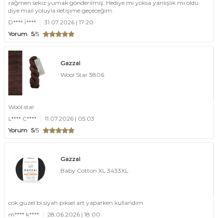
rağmen sekiz yumak gönderilmiş. Hediye mi yoksa yanlışlık mı oldu
diye mail yoluyla iletişime geçeceğim.
D**** İ****
31.07.2026 | 17:20
Yorum
5
/5
Gazzal
Wool Star 3806
Wool star
L**** C****
11.07.2026 | 05:03
Yorum
5
/5
Gazzal
Baby Cotton XL 3433XL
cok guzel bi siyah piksel art yaparken kullandim
m**** k****
28.06.2026 | 18:00