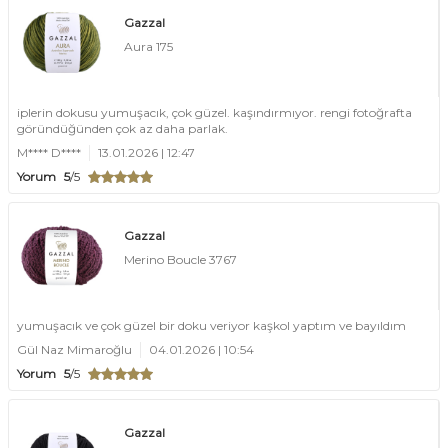
Gazzal
Aura 175
iplerin dokusu yumuşacık, çok güzel. kaşındırmıyor. rengi fotoğrafta
göründüğünden çok az daha parlak.
M**** D****
13.01.2026 | 12:47
Yorum
5
/5
Gazzal
Merino Boucle 3767
yumuşacık ve çok güzel bir doku veriyor kaşkol yaptım ve bayıldım
Gül Naz Mimaroğlu
04.01.2026 | 10:54
Yorum
5
/5
Gazzal