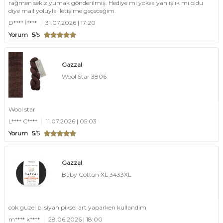
rağmen sekiz yumak gönderilmiş. Hediye mi yoksa yanlışlık mı oldu
diye mail yoluyla iletişime geçeceğim.
D**** İ****
31.07.2026 | 17:20
Yorum
5
/5
Gazzal
Wool Star 3806
Wool star
L**** C****
11.07.2026 | 05:03
Yorum
5
/5
Gazzal
Baby Cotton XL 3433XL
cok guzel bi siyah piksel art yaparken kullandim
m**** k****
28.06.2026 | 18:00