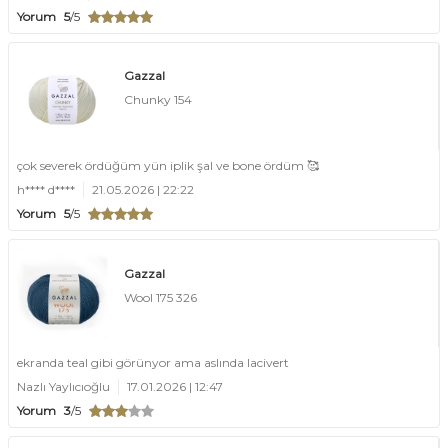
Yorum
5
/5
Gazzal
Chunky 154
çok severek ördüğüm yün iplik şal ve bone ördüm 🥰
h**** d****
21.05.2026 | 22:22
Yorum
5
/5
Gazzal
Wool 175 326
ekranda teal gibi görünyor ama aslında lacivert
Nazlı Yaylıcıoğlu
17.01.2026 | 12:47
Yorum
3
/5