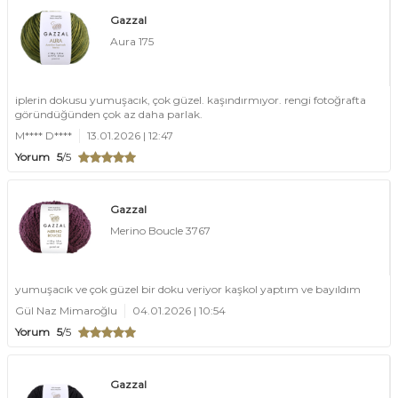
Gazzal
Aura 175
iplerin dokusu yumuşacık, çok güzel. kaşındırmıyor. rengi fotoğrafta
göründüğünden çok az daha parlak.
M**** D****
13.01.2026 | 12:47
Yorum
5
/5
Gazzal
Merino Boucle 3767
yumuşacık ve çok güzel bir doku veriyor kaşkol yaptım ve bayıldım
Gül Naz Mimaroğlu
04.01.2026 | 10:54
Yorum
5
/5
Gazzal