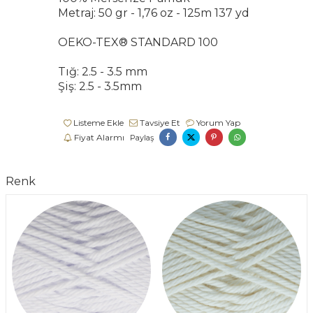
Metraj: 50 gr - 1,76 oz - 125m 137 yd
OEKO-TEX® STANDARD 100
Tığ: 2.5 - 3.5 mm
Şiş: 2.5 - 3.5mm
Listeme Ekle
Tavsiye Et
Yorum Yap
Fiyat Alarmı
Paylaş
Renk