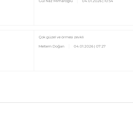
Gül Naz Mimaroğlu
04.01.2026 | 10:54
Çok güzel ve örmesi zevkli
Meltem Doğan
04.01.2026 | 07:27