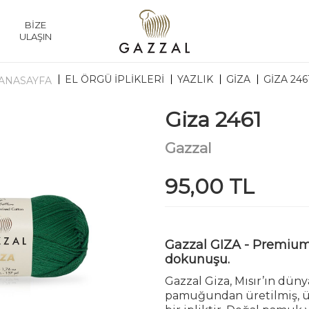
BİZE
ULAŞIN
EL ÖRGÜ İPLİKLERİ
YAZLIK
GIZA
GIZA 246
ANASAYFA
Giza 2461
Gazzal
95,00 TL
Gazzal GIZA - Premi
dokunuşu.
Gazzal Giza, Mısır’ın düny
pamuğundan üretilmiş, üs