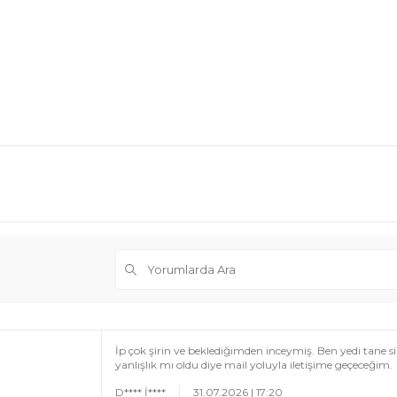
İp çok şirin ve beklediğimden inceymiş. Ben yedi tane
yanlışlık mı oldu diye mail yoluyla iletişime geçeceğim.
D**** İ****
31.07.2026 | 17:20