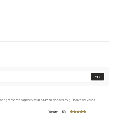
Ara
 sipariş etmeme rağmen sekiz yumak gönderilmiş. Hediye mi yoksa
Yorum
5
/5