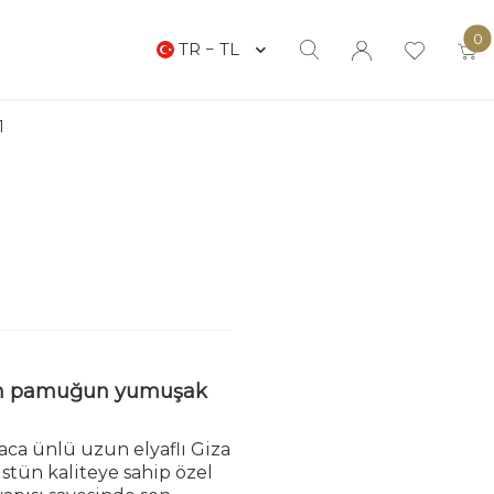
0
TR − TL
1
um pamuğun yumuşak
aca ünlü uzun elyaflı Giza
tün kaliteye sahip özel