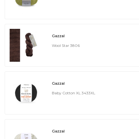
Gazzal
Wool Star 3806
Gazzal
Baby Cotton XL 3433XL
Gazzal