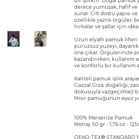
bir ipliktir. Doğal pamuk 
derece yumuşak, hafif ve 
sunar. Cilt dostu yapısı 
özellikle yazlık örgüler, b
hırkalar ve şallar için ideal
Uzun elyaflı pamuk lifleri
pürüzsüz yüzeyi, dayanıkl
öne çıkar. Örgülerinize 
kazandırırken, kullanım 
ve konforlu bir kullanım s
Kaliteli pamuk iplik araya
Gazzal Giza; doğallığı, za
dokusuyla vazgeçilmez bi
Mısır pamuğunun eşsiz yu
100% Merserize Pamuk
Metraj: 50 gr - 1,76 oz - 12
OEKO-TEX® STANDARD 1