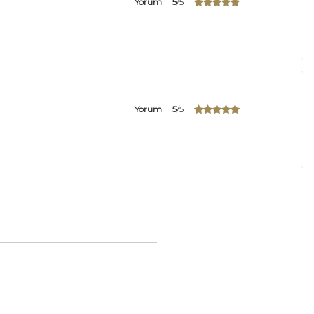
Yorum
5
/5
Yorum
5
/5