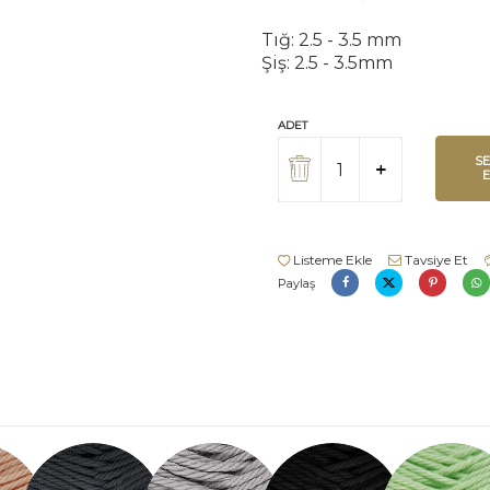
Tığ: 2.5 - 3.5 mm
Şiş: 2.5 - 3.5mm
ADET
S
Listeme Ekle
Tavsiye Et
Paylaş