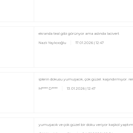
ekranda teal gibi görünyor ama aslında lacivert
Nazlı Yaylıcıoğlu
17.01.2026 | 12:47
iplerin dokusu yumuşacık, çok güzel. kaşındırmıyor. r
M**** D****
13.01.2026 | 12:47
yumuşacık ve çok güzel bir doku veriyor kaşkol yaptım