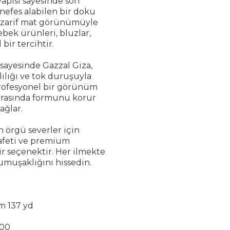
yapısı sayesinde son
nefes alabilen bir doku
ve zarif mat görünümüyle
ebek ürünleri, bluzlar,
 bir tercihtir.
 sayesinde Gazzal Giza,
ılığı ve tok duruşuyla
profesyonel bir görünüm
sırasında formunu korur
ağlar.
n örgü severler için
rafeti ve premium
r seçenektir. Her ilmekte
muşaklığını hissedin.
5m 137 yd
00