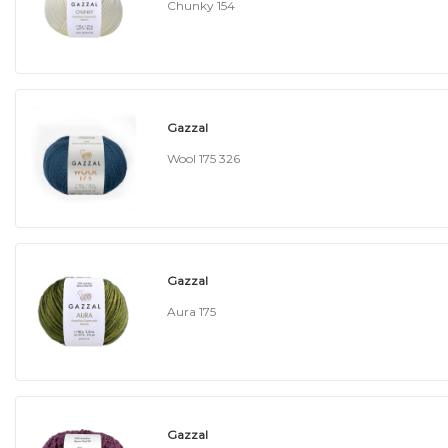
Chunky 154
Gazzal
Wool 175 326
Gazzal
Aura 175
Gazzal