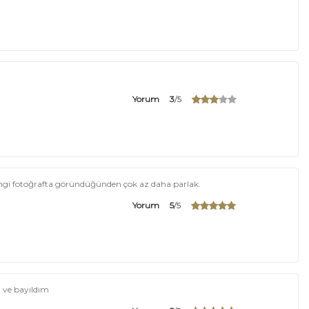
Yorum
3
/5
engi fotoğrafta göründüğünden çok az daha parlak.
Yorum
5
/5
 ve bayıldım