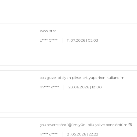
Wool star
L**** C****
11.07.2026 | 05:03
cok guzel bi siyah piksel art yaparken kullandim
m**** k****
28.06.2026 | 18:00
çok severek ördüğüm yün iplik şal ve bone ördüm 🥰
h**** d****
21.05.2026 | 22:22