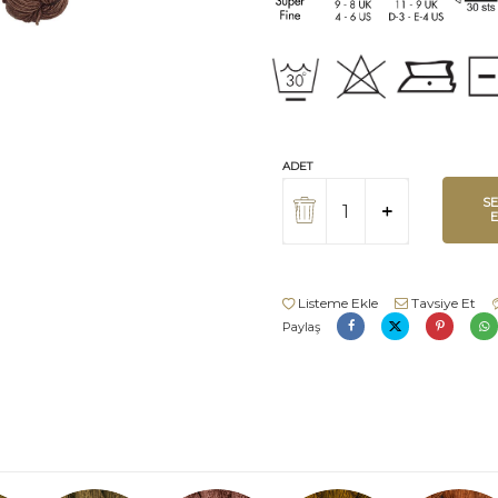
ADET
S
Listeme Ekle
Tavsiye Et
Paylaş