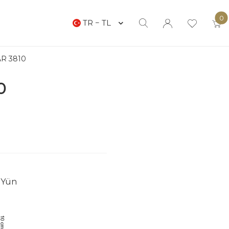
0
TR − TL
R 3810
0
 Yün