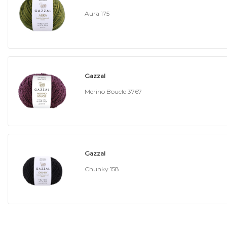
Aura 175
Gazzal
Merino Boucle 3767
Gazzal
Chunky 158