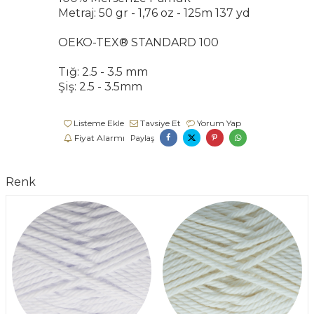
Metraj: 50 gr - 1,76 oz - 125m 137 yd
OEKO-TEX® STANDARD 100
Tığ: 2.5 - 3.5 mm
Şiş: 2.5 - 3.5mm
Listeme Ekle
Tavsiye Et
Yorum Yap
Fiyat Alarmı
Paylaş
Renk