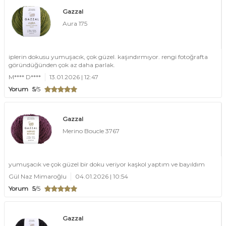
Gazzal
Aura 175
iplerin dokusu yumuşacık, çok güzel. kaşındırmıyor. rengi fotoğrafta
göründüğünden çok az daha parlak.
M**** D****
13.01.2026 | 12:47
Yorum
5
/5
Gazzal
Merino Boucle 3767
yumuşacık ve çok güzel bir doku veriyor kaşkol yaptım ve bayıldım
Gül Naz Mimaroğlu
04.01.2026 | 10:54
Yorum
5
/5
Gazzal