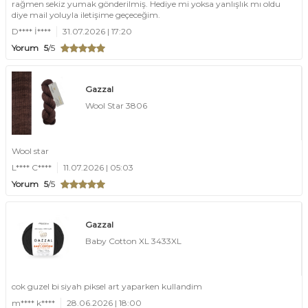
rağmen sekiz yumak gönderilmiş. Hediye mi yoksa yanlışlık mı oldu
diye mail yoluyla iletişime geçeceğim.
D**** İ****
31.07.2026 | 17:20
Yorum
5
/5
Gazzal
Wool Star 3806
Wool star
L**** C****
11.07.2026 | 05:03
Yorum
5
/5
Gazzal
Baby Cotton XL 3433XL
cok guzel bi siyah piksel art yaparken kullandim
m**** k****
28.06.2026 | 18:00