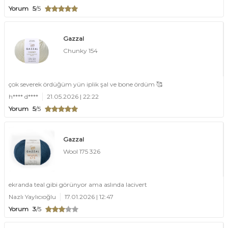
Yorum
5
/5
Gazzal
Chunky 154
çok severek ördüğüm yün iplik şal ve bone ördüm 🥰
h**** d****
21.05.2026 | 22:22
Yorum
5
/5
Gazzal
Wool 175 326
ekranda teal gibi görünyor ama aslında lacivert
Nazlı Yaylıcıoğlu
17.01.2026 | 12:47
Yorum
3
/5