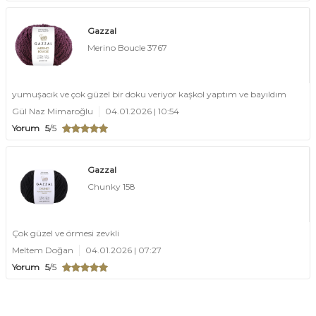
Gazzal
Merino Boucle 3767
yumuşacık ve çok güzel bir doku veriyor kaşkol yaptım ve bayıldım
Gül Naz Mimaroğlu
04.01.2026 | 10:54
Yorum
5
/5
Gazzal
Chunky 158
Çok güzel ve örmesi zevkli
Meltem Doğan
04.01.2026 | 07:27
Yorum
5
/5