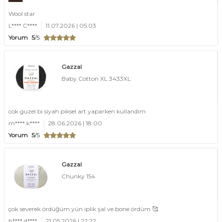
Wool star
L**** C****
11.07.2026 | 05:03
Yorum
5
/5
Gazzal
Baby Cotton XL 3433XL
cok guzel bi siyah piksel art yaparken kullandim
m**** k****
28.06.2026 | 18:00
Yorum
5
/5
Gazzal
Chunky 154
çok severek ördüğüm yün iplik şal ve bone ördüm 🥰
h**** d****
21.05.2026 | 22:22