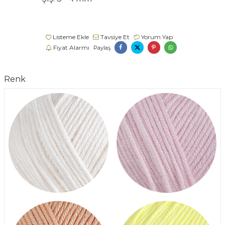
Listeme Ekle
Tavsiye Et
Yorum Yap
Fiyat Alarmı
Paylaş
Renk