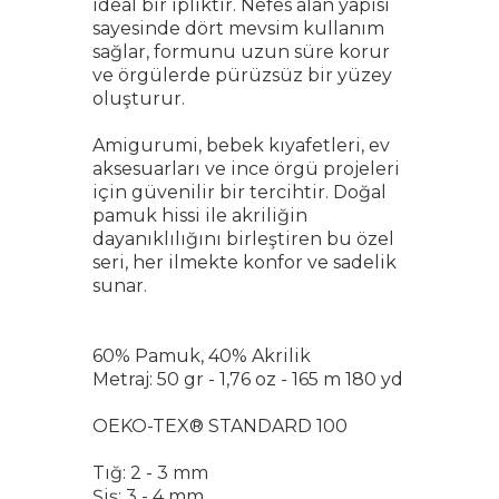
ideal bir ipliktir. Nefes alan yapısı
sayesinde dört mevsim kullanım
sağlar, formunu uzun süre korur
ve örgülerde pürüzsüz bir yüzey
oluşturur.
Amigurumi, bebek kıyafetleri, ev
aksesuarları ve ince örgü projeleri
için güvenilir bir tercihtir. Doğal
pamuk hissi ile akriliğin
dayanıklılığını birleştiren bu özel
seri, her ilmekte konfor ve sadelik
sunar.
60% Pamuk, 40% Akrilik
Metraj: 50 gr - 1,76 oz - 165 m 180 yd
OEKO-TEX® STANDARD 100
Tığ: 2 - 3 mm
Şiş: 3 - 4 mm