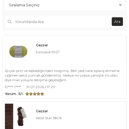
Ara
Gazzal
Exclusive 9927
İp çok şirin ve beklediğimden inceymiş. Ben yedi tane sipariş etmeme
rağmen sekiz yumak gönderilmiş. Hediye mi yoksa yanlışlık mı oldu
diye mail yoluyla iletişime geçeceğim.
D**** İ****
31.07.2026 | 17:20
Yorum
5
/5
Gazzal
Wool Star 3806