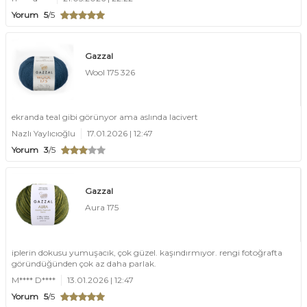
Yorum
5
/5
Gazzal
Wool 175 326
ekranda teal gibi görünyor ama aslında lacivert
Nazlı Yaylıcıoğlu
17.01.2026 | 12:47
Yorum
3
/5
Gazzal
Aura 175
iplerin dokusu yumuşacık, çok güzel. kaşındırmıyor. rengi fotoğrafta
göründüğünden çok az daha parlak.
M**** D****
13.01.2026 | 12:47
Yorum
5
/5