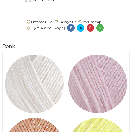
Listeme Ekle
Tavsiye Et
Yorum Yap
Fiyat Alarmı
Paylaş
Renk