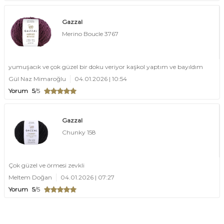
Gazzal
Merino Boucle 3767
yumuşacık ve çok güzel bir doku veriyor kaşkol yaptım ve bayıldım
Gül Naz Mimaroğlu
04.01.2026 | 10:54
Yorum
5
/5
Gazzal
Chunky 158
Çok güzel ve örmesi zevkli
Meltem Doğan
04.01.2026 | 07:27
Yorum
5
/5