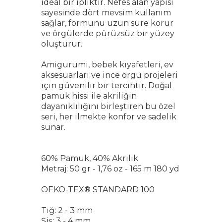
ideal bir ipliktir. Nefes alan yapısı
sayesinde dört mevsim kullanım
sağlar, formunu uzun süre korur
ve örgülerde pürüzsüz bir yüzey
oluşturur.
Amigurumi, bebek kıyafetleri, ev
aksesuarları ve ince örgü projeleri
için güvenilir bir tercihtir. Doğal
pamuk hissi ile akriliğin
dayanıklılığını birleştiren bu özel
seri, her ilmekte konfor ve sadelik
sunar.
60% Pamuk, 40% Akrilik
Metraj: 50 gr - 1,76 oz - 165 m 180 yd
OEKO-TEX® STANDARD 100
Tığ: 2 - 3 mm
Şiş: 3 - 4 mm