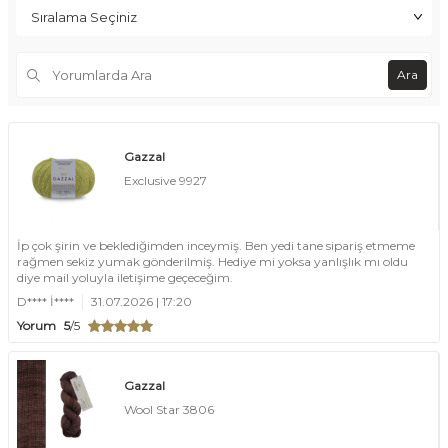
Ara
Gazzal
Exclusive 9927
İp çok şirin ve beklediğimden inceymiş. Ben yedi tane sipariş etmeme
rağmen sekiz yumak gönderilmiş. Hediye mi yoksa yanlışlık mı oldu
diye mail yoluyla iletişime geçeceğim.
D**** İ****
31.07.2026 | 17:20
Yorum
5
/5
Gazzal
Wool Star 3806