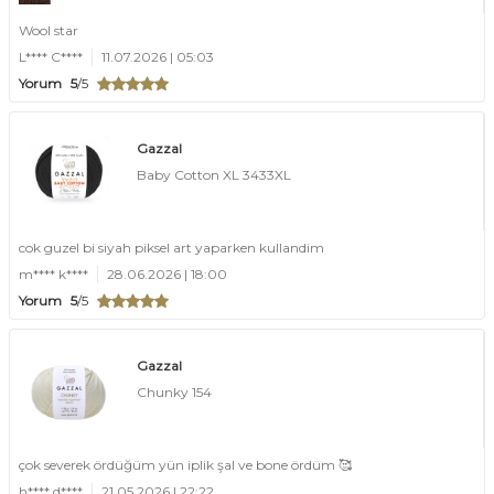
Wool star
L**** C****
11.07.2026 | 05:03
Yorum
5
/5
Gazzal
Baby Cotton XL 3433XL
cok guzel bi siyah piksel art yaparken kullandim
m**** k****
28.06.2026 | 18:00
Yorum
5
/5
Gazzal
Chunky 154
çok severek ördüğüm yün iplik şal ve bone ördüm 🥰
h**** d****
21.05.2026 | 22:22