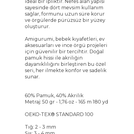
ideal bir ipliktir. Nefes alan yapısı
sayesinde dört mevsim kullanım
sağlar, formunu uzun süre korur
ve örgülerde pürüzsüz bir yüzey
oluşturur.
Amigurumi, bebek kıyafetleri, ev
aksesuarları ve ince örgü projeleri
için güvenilir bir tercihtir. Doğal
pamuk hissi ile akriliğin
dayanıklılığını birleştiren bu özel
seri, her ilmekte konfor ve sadelik
sunar.
60% Pamuk, 40% Akrilik
Metraj: 50 gr - 1,76 oz - 165 m 180 yd
OEKO-TEX® STANDARD 100
Tığ: 2 - 3 mm
Şiş: 3 - 4 mm