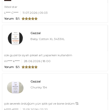
Wool star
L**** C****
11.07.2026 | 05:03
Yorum
5
/5
Gazzal
Baby Cotton XL 3433XL
cok guzel bi siyah piksel art yaparken kullandim
m**** k****
28.06.2026 | 18:00
Yorum
5
/5
Gazzal
Chunky 154
çok severek ördüğüm yün iplik şal ve bone ördüm 🥰
h**** d****
21.05.2026 | 22:22