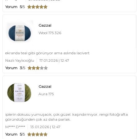
Yorum
5
/5
Gazzal
Wool 175 326
ekranda teal gibi görünyor ama aslında lacivert
Nazlı Yaylıcıoğlu
17.01.2026 | 12:47
Yorum
3
/5
Gazzal
Aura 175
iplerin dokusu yumuşacık, çok güzel. kaşındırmıyor. rengi fotoğrafta
göründüğünden çok az daha parlak.
M**** D****
13.01.2026 | 12:47
Yorum
5
/5