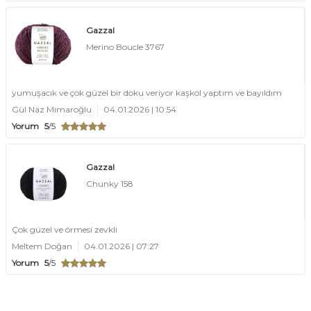
Gazzal
Merino Boucle 3767
yumuşacık ve çok güzel bir doku veriyor kaşkol yaptım ve bayıldım
Gül Naz Mimaroğlu
04.01.2026 | 10:54
Yorum
5
/5
Gazzal
Chunky 158
Çok güzel ve örmesi zevkli
Meltem Doğan
04.01.2026 | 07:27
Yorum
5
/5