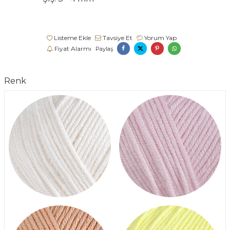
Listeme Ekle
Tavsiye Et
Yorum Yap
Fiyat Alarmı
Paylaş
Renk