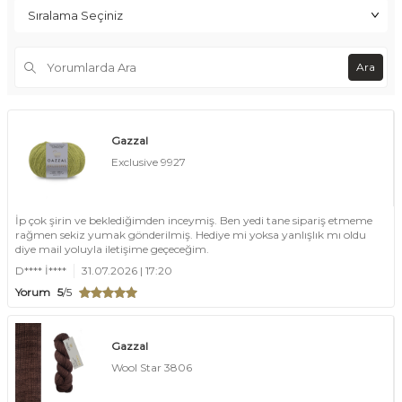
Ara
Gazzal
Exclusive 9927
İp çok şirin ve beklediğimden inceymiş. Ben yedi tane sipariş etmeme
rağmen sekiz yumak gönderilmiş. Hediye mi yoksa yanlışlık mı oldu
diye mail yoluyla iletişime geçeceğim.
D**** İ****
31.07.2026 | 17:20
Yorum
5
/5
Gazzal
Wool Star 3806