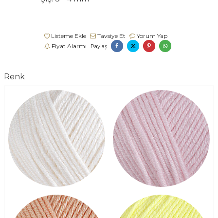
Listeme Ekle
Tavsiye Et
Yorum Yap
Fiyat Alarmı
Paylaş
Renk