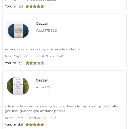
Yorum
5
/5
Gazzal
Wool 175 326
ekranda teal gibi görünyor ama aslında lacivert
Nazlı Yaylıcıoğlu
17.01.2026 | 12:47
Yorum
3
/5
Gazzal
Aura 175
iplerin dokusu yumuşacık, çok güzel. kaşındırmıyor. rengi fotoğrafta
göründüğünden çok az daha parlak.
M**** D****
13.01.2026 | 12:47
Yorum
5
/5