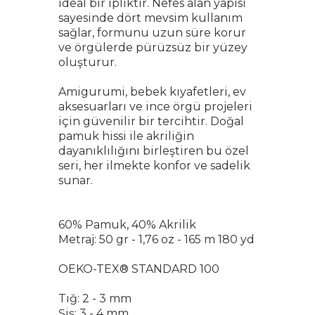
ideal bir ipliktir. Nefes alan yapısı
sayesinde dört mevsim kullanım
sağlar, formunu uzun süre korur
ve örgülerde pürüzsüz bir yüzey
oluşturur.
Amigurumi, bebek kıyafetleri, ev
aksesuarları ve ince örgü projeleri
için güvenilir bir tercihtir. Doğal
pamuk hissi ile akriliğin
dayanıklılığını birleştiren bu özel
seri, her ilmekte konfor ve sadelik
sunar.
60% Pamuk, 40% Akrilik
Metraj: 50 gr - 1,76 oz - 165 m 180 yd
OEKO-TEX® STANDARD 100
Tığ: 2 - 3 mm
Şiş: 3 - 4 mm