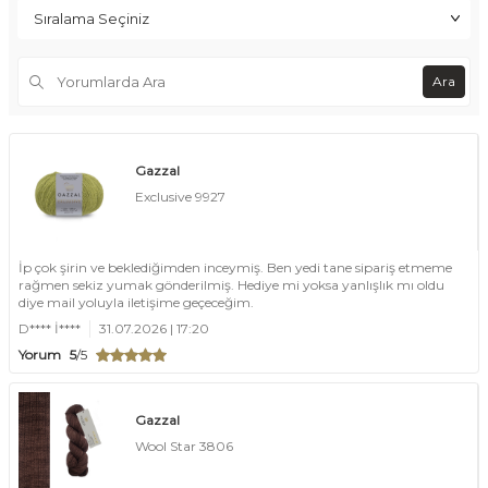
Ara
Gazzal
Exclusive 9927
İp çok şirin ve beklediğimden inceymiş. Ben yedi tane sipariş etmeme
rağmen sekiz yumak gönderilmiş. Hediye mi yoksa yanlışlık mı oldu
diye mail yoluyla iletişime geçeceğim.
D**** İ****
31.07.2026 | 17:20
Yorum
5
/5
Gazzal
Wool Star 3806