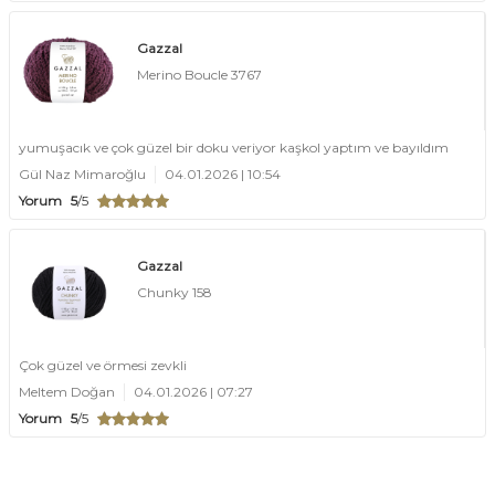
Gazzal
Merino Boucle 3767
yumuşacık ve çok güzel bir doku veriyor kaşkol yaptım ve bayıldım
Gül Naz Mimaroğlu
04.01.2026 | 10:54
Yorum
5
/5
Gazzal
Chunky 158
Çok güzel ve örmesi zevkli
Meltem Doğan
04.01.2026 | 07:27
Yorum
5
/5