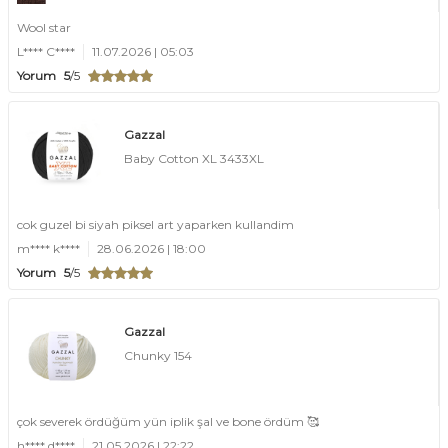
Wool star
L**** C****
11.07.2026 | 05:03
Yorum
5
/5
Gazzal
Baby Cotton XL 3433XL
cok guzel bi siyah piksel art yaparken kullandim
m**** k****
28.06.2026 | 18:00
Yorum
5
/5
Gazzal
Chunky 154
çok severek ördüğüm yün iplik şal ve bone ördüm 🥰
h**** d****
21.05.2026 | 22:22