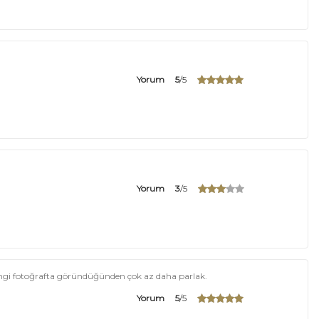
Yorum
5
/5
Yorum
3
/5
engi fotoğrafta göründüğünden çok az daha parlak.
Yorum
5
/5