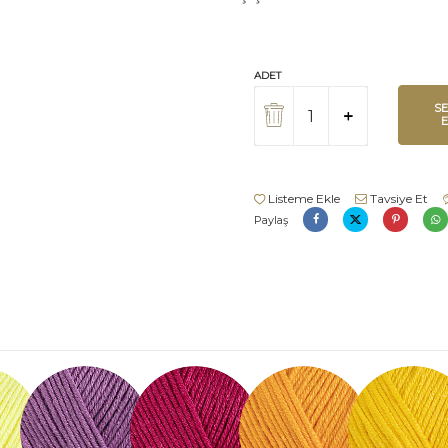
ADET
S
Listeme Ekle
Tavsiye Et
Paylaş