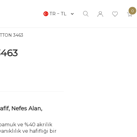
0
TR − TL
TTON 3463
3463
fif, Nefes Alan,
pamuk ve %40 akrilik
nıklılık ve hafifliği bir