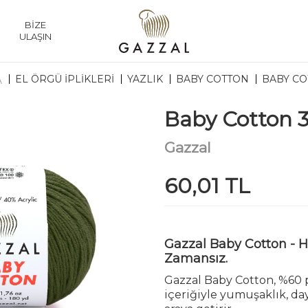
BİZE
ULAŞIN
EL ÖRGÜ İPLİKLERİ
YAZLIK
BABY COTTON
BABY CO
A
Baby Cotton 
Gazzal
60,01 TL
Gazzal Baby Cotton - Ha
Zamansız.
Gazzal Baby Cotton, %60 
içeriğiyle yumuşaklık, daya