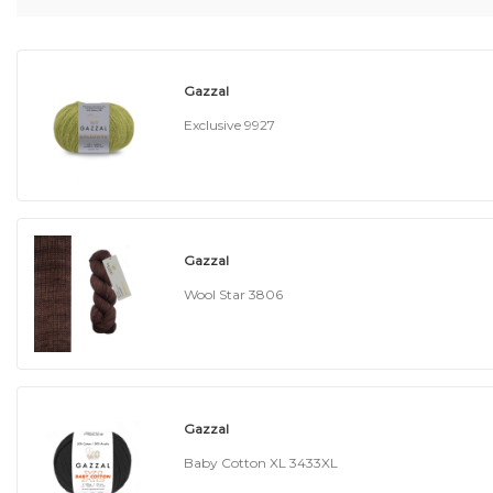
Gazzal
Exclusive 9927
Gazzal
Wool Star 3806
Gazzal
Baby Cotton XL 3433XL