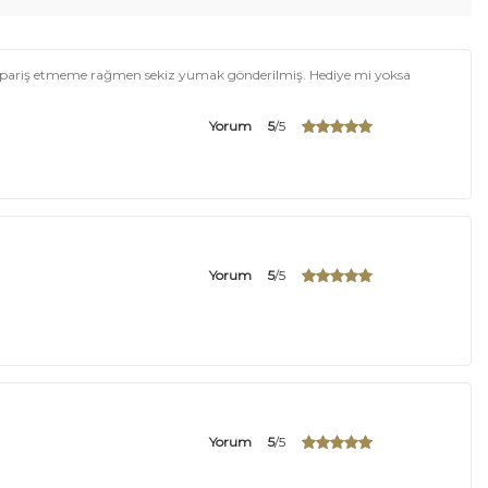
 sipariş etmeme rağmen sekiz yumak gönderilmiş. Hediye mi yoksa
Yorum
5
/5
Yorum
5
/5
Yorum
5
/5