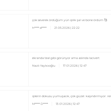
çok severek ördüğüm yün iplik şal ve bone ördüm 🥰
h**** d****
21.05.2026 | 22:22
ekranda teal gibi görünyor ama aslında lacivert
Nazlı Yaylıcıoğlu
17.01.2026 | 12:47
iplerin dokusu yumuşacık, çok güzel. kaşındırmıyor. r
M**** D****
13.01.2026 | 12:47