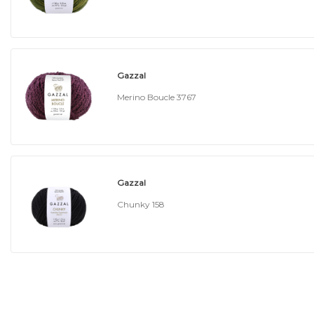
Gazzal
Merino Boucle 3767
Gazzal
Chunky 158