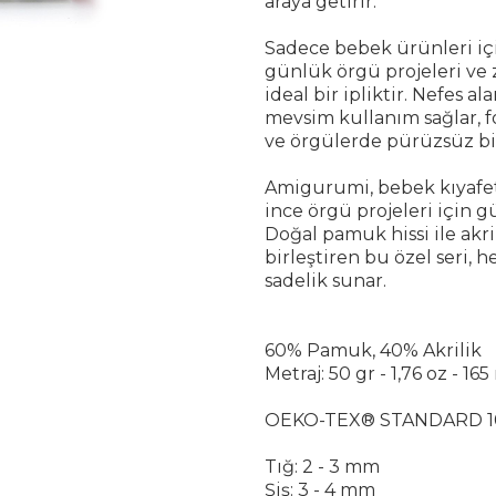
araya getirir.
Sadece bebek ürünleri için
günlük örgü projeleri ve z
ideal bir ipliktir. Nefes a
mevsim kullanım sağlar,
ve örgülerde pürüzsüz bi
Amigurumi, bebek kıyafetl
ince örgü projeleri için gü
Doğal pamuk hissi ile akri
birleştiren bu özel seri, 
sadelik sunar.
60% Pamuk, 40% Akrilik
Metraj: 50 gr - 1,76 oz - 16
OEKO-TEX® STANDARD 1
Tığ: 2 - 3 mm
Şiş: 3 - 4 mm