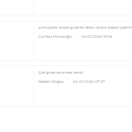
yumuşacık ve çok güzel bir doku veriyor kaşkol yaptım
Gül Naz Mimaroğlu
04.01.2026 | 10:54
Çok güzel ve örmesi zevkli
Meltem Doğan
04.01.2026 | 07:27