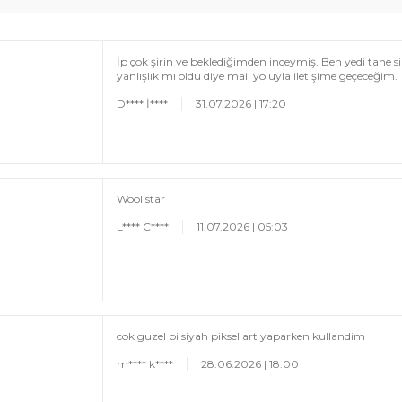
İp çok şirin ve beklediğimden inceymiş. Ben yedi tane
yanlışlık mı oldu diye mail yoluyla iletişime geçeceğim.
D**** İ****
31.07.2026 | 17:20
Wool star
L**** C****
11.07.2026 | 05:03
cok guzel bi siyah piksel art yaparken kullandim
m**** k****
28.06.2026 | 18:00