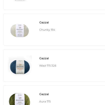
Gazzal
Chunky 154
Gazzal
Wool 175 326
Gazzal
Aura 175