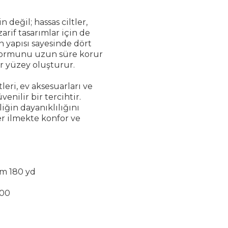
 değil; hassas ciltler,
arif tasarımlar için de
lan yapısı sayesinde dört
 formunu uzun süre korur
r yüzey oluşturur.
eri, ev aksesuarları ve
venilir bir tercihtir.
liğin dayanıklılığını
her ilmekte konfor ve
5 m 180 yd
00